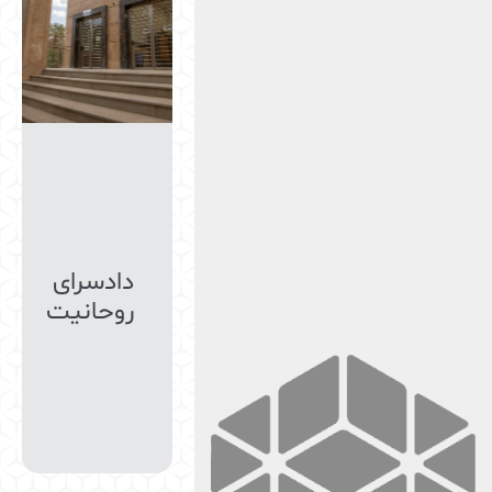
دادسرای
روحانیت